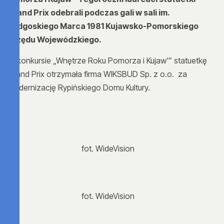
Grand Prix odebrali podczas gali w sali im.
Bydgoskiego Marca 1981 Kujawsko-Pomorskiego
Urzędu Wojewódzkiego.
W konkursie „Wnętrze Roku Pomorza i Kujaw'” statuetkę
Grand Prix otrzymała firma WIKSBUD Sp. z o.o. za
modernizację Rypińskiego Domu Kultury.
fot. WideVision
fot. WideVision