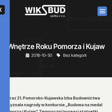
X
Wnętrze Roku Pomorza i Kujaw
2018-10-30
Bez kategorii
Po raz 21. Pomorsko-Kujawska Izba Budownictwa
przyznała nagrody w konkursie „Budowa na medal
Pomorza i Kujaw” Tegoroczni laureaci statuetki