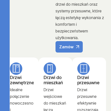
drzwi do mieszkań oraz
systemy przesuwne, które
łączą estetykę wykonania z
komfortem i
bezpieczeństwem
użytkowania.
Zamów
Drzwi
Drzwi do
Drzwi
zewnętrzne
mieszkań
przesuwne
Idealne
Drzwi
Drzwi
połączenie
wejściowe
przesuwne
nowoczesności
do mieszkań
efektywnie
i
łączą
rozszerzają