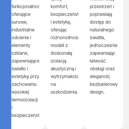
funkcjonalności,
komfort,
przestrzeń i
oferujące
bezpieczeństwo
poprawiają
surowe,
i estetykę,
dostęp do
industrialne
oferując
naturalnego
odcienie i
różnorodność
światła,
elementy
modeli z
jednocześnie
szklane,
doskonałą
zapewniając
zapewniające
izolacją
łatwość
światło i
akustyczną i
obsługi oraz
estetykę przy
wytrzymałością
elegancki,
zachowaniu
na
bezbarierowy
wysokiej
uszkodzenia.
design.
termoizolacji
i
bezpieczeństwa.