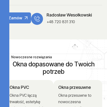
Radosław Wesołkowski
Zamów
+48 720 831 310
Nowoczesne rozwiązania
O
k
n
a
d
o
p
a
s
o
w
a
n
e
d
o
T
w
o
i
c
h
p
o
t
r
z
e
b
Okna PVC
Okna przesuwne
Okna PVC łączą
Okna przesuwne to
trwałość, estetykę
nowoczesna