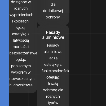
dostępne w
dla
różnych
dodatkowej
wypełnieniach
ochrony.
i kolorach,
łączą
Fasady
estetykę z
aluminiowe
łatwością
Fasady
montażu i
aluminiowe
bezpieczeństwem,
łączą
będąc
estetykę z
popularnym
funkcjonalnością,
wyborem w
oferując
nowoczesnym
trwałą
budownictwie.
ochronę dla
różnych
typów