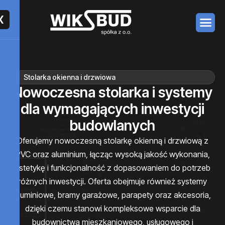
X
Stolarka okienna i drzwiowa
N
o
w
o
c
z
e
s
n
a
s
t
o
l
a
r
k
a
i
s
y
s
t
e
m
y
d
l
a
w
y
m
a
g
a
j
ą
c
y
c
h
i
n
w
e
s
t
y
c
j
i
b
u
d
o
w
l
a
n
y
c
h
Oferujemy nowoczesną stolarkę okienną i drzwiową z
PVC oraz aluminium, łącząc wysoką jakość wykonania,
estetykę i funkcjonalność z dopasowaniem do potrzeb
różnych inwestycji. Oferta obejmuje również systemy
aluminiowe, bramy garażowe, parapety oraz akcesoria,
dzięki czemu stanowi kompleksowe wsparcie dla
budownictwa mieszkaniowego, usługowego i