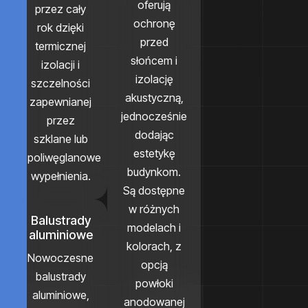
oferują
przez cały
ochronę
rok dzięki
przed
termicznej
słońcem i
izolacji i
izolację
szczelności
akustyczną,
zapewnianej
jednocześnie
przez
dodając
szklane lub
estetykę
poliwęglanowe
budynkom.
wypełnienia.
Są dostępne
w różnych
Balustrady
modelach i
aluminiowe
kolorach, z
Nowoczesne
opcją
balustrady
powłoki
aluminiowe,
anodowanej