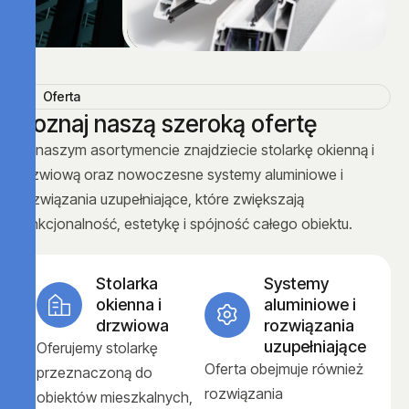
Oferta
P
o
z
n
a
j
n
a
s
z
ą
s
z
e
r
o
k
ą
o
f
e
r
t
ę
W naszym asortymencie znajdziecie stolarkę okienną i
drzwiową oraz nowoczesne systemy aluminiowe i
rozwiązania uzupełniające, które zwiększają
funkcjonalność, estetykę i spójność całego obiektu.
Stolarka
Systemy
okienna i
aluminiowe i
drzwiowa
rozwiązania
uzupełniające
Oferujemy stolarkę
Oferta obejmuje również
przeznaczoną do
rozwiązania
obiektów mieszkalnych,