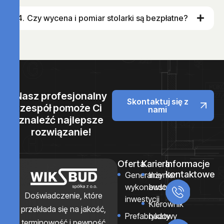
Czy wycena i pomiar stolarki są bezpłatne?
Nasz profesjonalny
Skontaktuj się z
zespół pomoże Ci
nami
znaleźć najlepsze
rozwiązanie!
Oferta
Kariera
Informacje
kontaktowe
Generalne
Inżynier
Dział
wykonawstwo
budowy
prefa
Doświadczenie, które
inwestycji
Kierownik
przekłada się na jakość,
+48 78
Prefabrykaty
budowy
terminowość i pewność