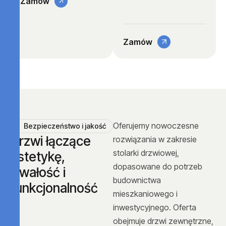
Zamów
Zamów
Oferujemy nowoczesne
Bezpieczeństwo i jakość
D
r
z
w
i
ł
ą
c
z
ą
c
e
rozwiązania w zakresie
stolarki drzwiowej,
e
s
t
e
t
y
k
ę
,
dopasowane do potrzeb
t
r
w
a
ł
o
ś
ć
i
budownictwa
f
u
n
k
c
j
o
n
a
l
n
o
ś
ć
mieszkaniowego i
inwestycyjnego. Oferta
obejmuje drzwi zewnętrzne,