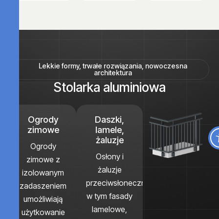
Lekkie formy, trwałe rozwiązania, nowoczesna
architektura
S
t
o
l
a
r
k
a
a
l
u
m
i
n
i
o
w
a
Ogrody
Daszki,
zimowe
lamele,
żaluzje
Ogrody
Osłony i
zimowe z
żaluzje
izolowanym
przeciwsłoneczne,
zadaszeniem
w tym fasady
umożliwiają
lamelowe,
użytkowanie