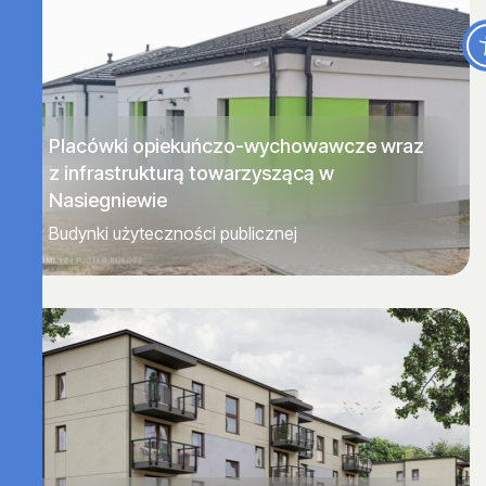
Placówki opiekuńczo-wychowawcze wraz
z infrastrukturą towarzyszącą w
Nasiegniewie
Budynki użyteczności publicznej