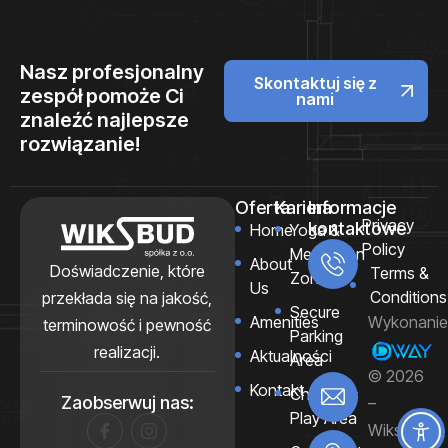
Nasz profesjonalny
Skontaktuj się z
zespół pomoże Ci
nami
znaleźć najlepsze
rozwiązanie!
Oferta
Kariera
Informacje
Privacy
kontaktowe
Home
Yoga &
Policy
Numer
Meditation
About
telefonu
Doświadczenie, które
Terms &
Zone
Us
Conditions
przekłada się na jakość,
+48 54
Secure
Amenities
Wykonanie
terminowość i pewność
287 32
Parking
realizacji.
72
Aktualności
Area
© 2026
Adres e-
Kontakt
Children’s
Zaobserwuj nas:
–
sekretaria
Play Area
Wiksbud
Lokaliza